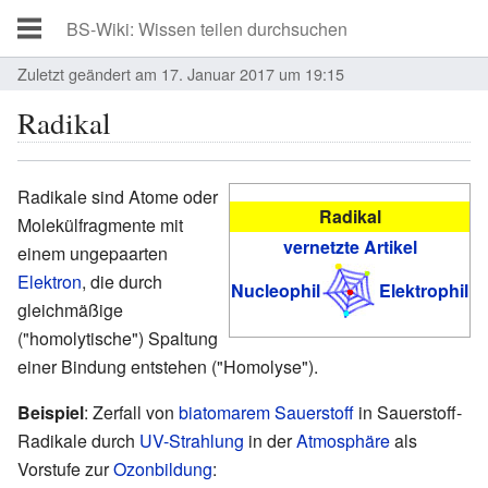
Zuletzt geändert am 17. Januar 2017 um 19:15
Radikal
Radikale sind Atome oder
Radikal
Molekülfragmente mit
vernetzte Artikel
einem ungepaarten
Elektron
, die durch
Nucleophil
Elektrophil
gleichmäßige
("homolytische") Spaltung
einer Bindung entstehen ("Homolyse").
Beispiel
: Zerfall von
biatomarem
Sauerstoff
in Sauerstoff-
Radikale durch
UV-Strahlung
in der
Atmosphäre
als
Vorstufe zur
Ozonbildung
: