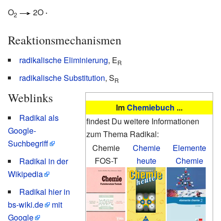
O
2O
·
2
Reaktionsmechanismen
radikalische Eliminierung
, E
R
radikalische Substitution
, S
R
Weblinks
Im
Chemiebuch
...
Radikal als
findest Du weitere Informationen
Google-
zum Thema Radikal:
Suchbegriff
Chemie
Chemie
Elemente
FOS-T
heute
Chemie
Radikal in der
Wikipedia
Radikal hier in
bs-wiki.de
mit
Google