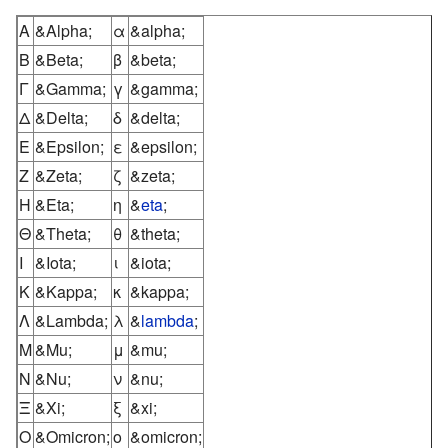
Α
&Alpha;
α
&alpha;
Β
&Beta;
β
&beta;
Γ
&Gamma;
γ
&gamma;
Δ
&Delta;
δ
&delta;
Ε
&Epsilon;
ε
&epsilon;
Ζ
&Zeta;
ζ
&zeta;
Η
&Eta;
η
&
eta
;
Θ
&Theta;
θ
&theta;
Ι
&Iota;
ι
&iota;
Κ
&Kappa;
κ
&kappa;
Λ
&Lambda;
λ
&
lambda
;
Μ
&Mu;
μ
&mu;
Ν
&Nu;
ν
&nu;
Ξ
&Xi;
ξ
&xi;
Ο
&Omicron;
ο
&omicron;