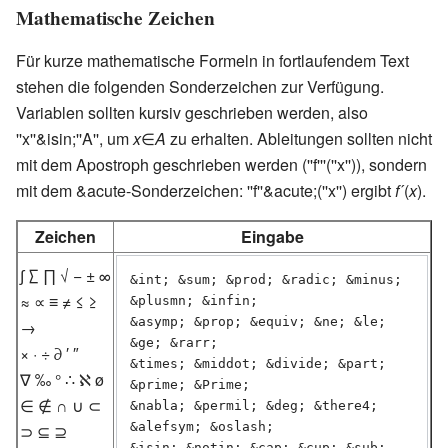
Mathematische Zeichen
Für kurze mathematische Formeln in fortlaufendem Text
stehen die folgenden Sonderzeichen zur Verfügung.
Variablen sollten kursiv geschrieben werden, also
''x''&isin;''A'', um
x
∈
A
zu erhalten. Ableitungen sollten nicht
mit dem Apostroph geschrieben werden (''f'''(''x'')), sondern
mit dem &acute-Sonderzeichen: ''f''&acute;(''x'') ergibt
f
´(
x
).
Zeichen
Eingabe
∫ ∑ ∏ √ − ± ∞
&int; &sum; &prod; &radic; &minus; 
≈ ∝ ≡ ≠ ≤ ≥
&plusmn; &infin;

&asymp; &prop; &equiv; &ne; &le; 
→
&ge; &rarr;

× · ÷ ∂ ′ ″
&times; &middot; &divide; &part; 
∇ ‰ ° ∴ ℵ ø
&prime; &Prime;

∈ ∉ ∩ ∪ ⊂
&nabla; &permil; &deg; &there4; 
&alefsym; &oslash;

⊃ ⊆ ⊇
&isin; &notin; &cap; &cup; &sub; 