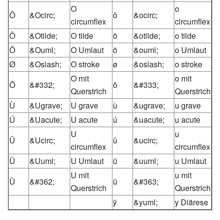
O
o
Ô
&Ocirc;
ô
&ocirc;
circumflex
circumflex
Õ
&Otilde;
O tilde
õ
&otilde;
o tilde
Ö
&Ouml;
O Umlaut
ö
&ouml;
o Umlaut
Ø
&Oslash;
O stroke
ø
&oslash;
o stroke
O mit
o mit
Ō
&#332;
ō
&#333;
Querstrich
Querstrich
Ù
&Ugrave;
U grave
ù
&ugrave;
u grave
Ú
&Uacute;
U acute
ú
&uacute;
u acute
U
u
Û
&Ucirc;
û
&ucirc;
circumflex
circumflex
Ü
&Uuml;
U Umlaut
ü
&uuml;
u Umlaut
U mit
u mit
Ū
&#362;
ū
&#363;
Querstrich
Querstrich
ÿ
&yuml;
y Diärese