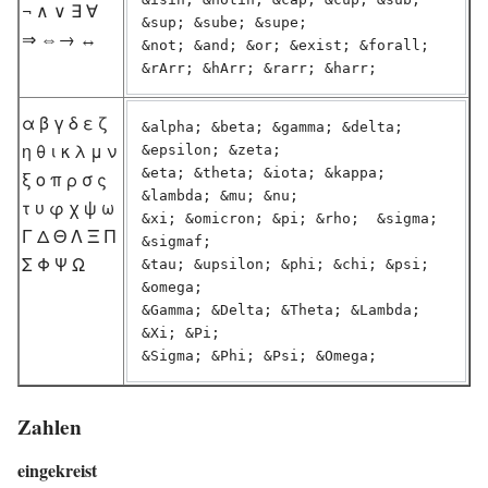
¬ ∧ ∨ ∃ ∀
&sup; &sube; &supe;

⇒ ⇔→ ↔
&not; &and; &or; &exist; &forall;

&rArr; &hArr; &rarr; &harr;
α β γ δ ε ζ
&alpha; &beta; &gamma; &delta; 
η θ ι κ λ μ ν
&epsilon; &zeta; 

&eta; &theta; &iota; &kappa; 
ξ ο π ρ σ ς
&lambda; &mu; &nu; 

τ υ φ χ ψ ω
&xi; &omicron; &pi; &rho;  &sigma; 
Γ Δ Θ Λ Ξ Π
&sigmaf;

Σ Φ Ψ Ω
&tau; &upsilon; &phi; &chi; &psi; 
&omega;

&Gamma; &Delta; &Theta; &Lambda; 
&Xi; &Pi; 

Zahlen
eingekreist