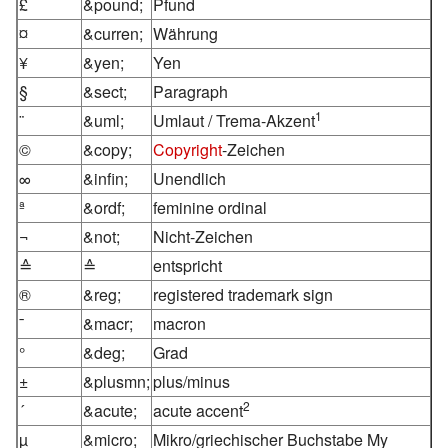
£
&pound;
Pfund
¤
&curren;
Währung
¥
&yen;
Yen
§
&sect;
Paragraph
1
¨
&uml;
Umlaut / Trema-Akzent
©
&copy;
Copyright
-Zeichen
∞
&infin;
Unendlich
ª
&ordf;
feminine ordinal
¬
&not;
Nicht-Zeichen
≙
≙
entspricht
®
&reg;
registered trademark sign
¯
&macr;
macron
°
&deg;
Grad
±
&plusmn;
plus/minus
2
´
&acute;
acute accent
µ
&micro;
Mikro/griechischer Buchstabe My