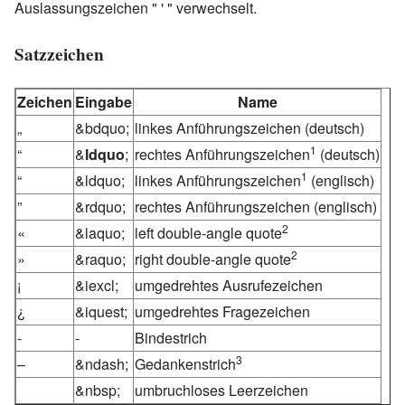
Auslassungszeichen " ' " verwechselt.
Satzzeichen
Zeichen
Eingabe
Name
„
&bdquo;
linkes Anführungszeichen (deutsch)
1
“
&
ldquo
;
rechtes Anführungszeichen
(deutsch)
1
“
&ldquo;
linkes Anführungszeichen
(englisch)
”
&rdquo;
rechtes Anführungszeichen (englisch)
2
«
&laquo;
left double-angle quote
2
»
&raquo;
right double-angle quote
¡
&iexcl;
umgedrehtes Ausrufezeichen
¿
&iquest;
umgedrehtes Fragezeichen
-
-
Bindestrich
3
–
&ndash;
Gedankenstrich
&nbsp;
umbruchloses Leerzeichen