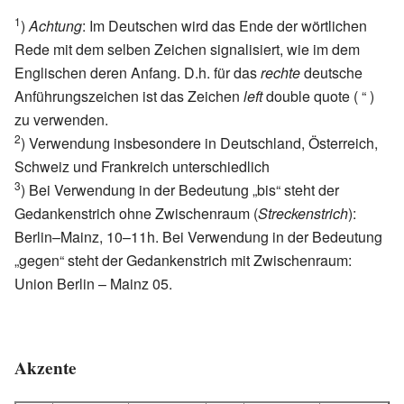
1
)
Achtung
: Im Deutschen wird das Ende der wörtlichen
Rede mit dem selben Zeichen signalisiert, wie im dem
Englischen deren Anfang. D.h. für das
rechte
deutsche
Anführungszeichen ist das Zeichen
left
double quote ( “ )
zu verwenden.
2
) Verwendung insbesondere in Deutschland, Österreich,
Schweiz und Frankreich unterschiedlich
3
) Bei Verwendung in der Bedeutung „bis“ steht der
Gedankenstrich ohne Zwischenraum (
Streckenstrich
):
Berlin–Mainz, 10–11h. Bei Verwendung in der Bedeutung
„gegen“ steht der Gedankenstrich mit Zwischenraum:
Union Berlin – Mainz 05.
Akzente