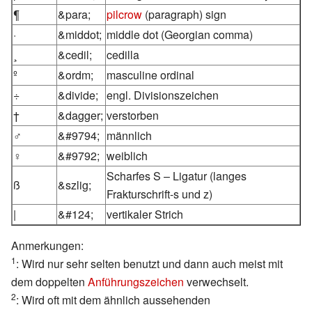
¶
&para;
pilcrow
(paragraph) sign
·
&middot;
middle dot (Georgian comma)
¸
&cedil;
cedilla
º
&ordm;
masculine ordinal
÷
&divide;
engl. Divisionszeichen
†
&dagger;
verstorben
♂
&#9794;
männlich
♀
&#9792;
weiblich
Scharfes S – Ligatur (langes
ß
&szlig;
Frakturschrift-s und z)
|
&#124;
vertikaler Strich
Anmerkungen:
1
: Wird nur sehr selten benutzt und dann auch meist mit
dem doppelten
Anführungszeichen
verwechselt.
2
: Wird oft mit dem ähnlich aussehenden