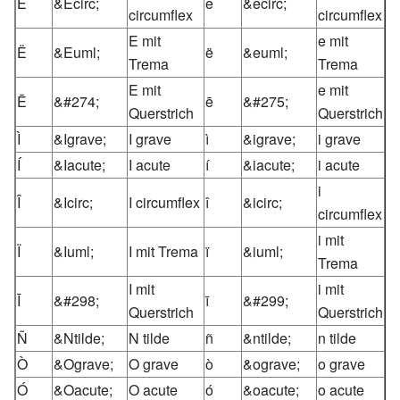
Ê
&Ecirc;
ê
&ecirc;
circumflex
circumflex
E mit
e mit
Ë
&Euml;
ë
&euml;
Trema
Trema
E mit
e mit
Ē
&#274;
ē
&#275;
Querstrich
Querstrich
Ì
&Igrave;
I grave
ì
&igrave;
i grave
Í
&Iacute;
I acute
í
&iacute;
i acute
i
Î
&Icirc;
I circumflex
î
&icirc;
circumflex
i mit
Ï
&Iuml;
I mit Trema
ï
&iuml;
Trema
I mit
i mit
Ī
&#298;
ī
&#299;
Querstrich
Querstrich
Ñ
&Ntilde;
N tilde
ñ
&ntilde;
n tilde
Ò
&Ograve;
O grave
ò
&ograve;
o grave
Ó
&Oacute;
O acute
ó
&oacute;
o acute