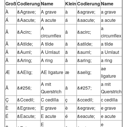
Groß
Codierung
Name
Klein
Codierung
Name
À
&Agrave;
A grave
à
&agrave;
a grave
Á
&Aacute;
A acute
á
&aacute;
a acute
A
a
Â
&Acirc;
â
&acirc;
circumflex
circumflex
Ã
&Atilde;
A tilde
ã
&atilde;
a tilde
Ä
&Auml;
A Umlaut
ä
&auml;
a Umlaut
Å
&Aring;
A ring
å
&aring;
a ring
ae
Æ
&AElig;
AE ligature
æ
&aelig;
ligature
A mit
a mit
Ā
&#256;
ā
&#257;
Querstrich
Querstrich
Ç
&Ccedil;
C cedilla
ç
&ccedil;
c cedilla
È
&Egrave;
E grave
è
&egrave;
e grave
É
&Eacute;
E acute
é
&eacute;
e acute
E
e