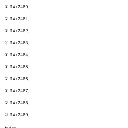
① &#x2460;
② &#x2461;
③ &#x2462;
④ &#x2463;
⑤ &#x2464;
⑥ &#x2465;
⑦ &#x2466;
⑧ &#x2467;
⑨ &#x2468;
⑩ &#x2469;
Index