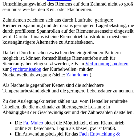
Umschlingungswinkel des Riemens auf dem Zahnrad nicht so groß
sein muss wie bei den Keil- oder Flachriemen.
Zahnriemen zeichnen sich aus durch Laufruhe, geringere
Riemenvorspannung und der daraus geringeren Lagerbelastung, die
durch profillosen Spannrollen auf der Riemenaussenseite eingestellt
wird. Darüber hinaus ist eine Riementriebkonstruktion meist eine
kostengünstigere Alternative zu Antriebsketten.
Da kein Durchrutschen zwischen den eingreifenden Partnern
möglich ist, können formschlüssige Riementriebe auch für
Steueraufgaben eingesetzt werden, z.B. in
Verbrennungsmotoren
zur
Synchronisation
der Kurbelwellen- mit der
Nockenwellenbewegung (siehe:
Zahnriemen
).
Als Nachteile gegenüber Ketten sind die schlechtere
Temperaturbeständigkeit und die geringere Lebensdauer zu nennen.
Zu den Auslegungskriterien zählen u.a. vom Hersteller ermittelte
Tabellen, die die maximale zu übertragende Leistung in
Abhängigkeit der Geschwindigkeit und der Zähnezahlen darstellen.
Die
Fa. Mulco
bietet die Möglichkeit, einen Riementrieb
online zu berechnen. Login als bbswl, pw ist fsm03.
Ein Anwendungsbeispiel für das
Fach Entwicklung &