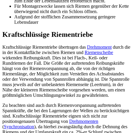
zum Ende der Lebenslaufzeit erforderlich macht.
Für Montagezwecke lassen sich Riemen gegenüber der Kette
überwiegend nicht durch ein Schloss öffnen.
Aufgrund der stofflichen Zusammensetzung geringere
Lebensdauer
Kraftschlüssige Riementriebe
Kraftschlüssige Riementriebe übertragen das
Drehmoment
durch die
in der Kontaktfläche zwischen Riemen und
Riemenscheibe
wirkenden Reibungskraft. Dies ist bei Flach-, Keil- oder
Rundriemen der Fall. Die Größe der auftretenden Reibungskräfte
hängt von der Riemenvorspannung ab, die von der richtigen
Riemenlänge, der Möglichkeit zum Verstellen des Achsabstandes
oder der Verwendung von Spannrollen abhängig ist. Die Spannrolle
muss jeweils auf der unbelasteten Riemenseite (Leertrum), in der
Nähe der kleineren Riemenscheibe vorgesehen werden, um einen
größtmöglichen Umschlingungswinkel zu gewährleisten.
Zu beachten sind auch durch Riemenvorspannung auftretenden
Spannkräfte, die bei den Lagerungen der Wellen zu berücksichtigen
sind. Kraftschlüssige Riementriebe eignen sich nicht zur
positionsgenauen Übertragung von
Drehmomenten
(
Synchronisation
), da hierbei zwangsläufig durch die Dehnung des
Riemens und der Umfangskraft ein ca. 2%-er Schlupf zwischen