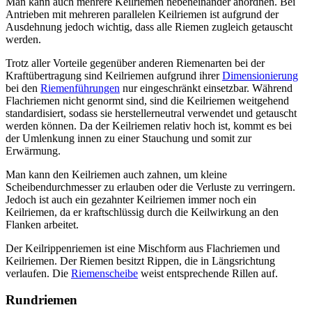
Man kann auch mehrere Keilriemen nebeneinander anordnen. Bei
Antrieben mit mehreren parallelen Keilriemen ist aufgrund der
Ausdehnung jedoch wichtig, dass alle Riemen zugleich getauscht
werden.
Trotz aller Vorteile gegenüber anderen Riemenarten bei der
Kraftübertragung sind Keilriemen aufgrund ihrer
Dimensionierung
bei den
Riemenführungen
nur eingeschränkt einsetzbar. Während
Flachriemen nicht genormt sind, sind die Keilriemen weitgehend
standardisiert, sodass sie herstellerneutral verwendet und getauscht
werden können. Da der Keilriemen relativ hoch ist, kommt es bei
der Umlenkung innen zu einer Stauchung und somit zur
Erwärmung.
Man kann den Keilriemen auch zahnen, um kleine
Scheibendurchmesser zu erlauben oder die Verluste zu verringern.
Jedoch ist auch ein gezahnter Keilriemen immer noch ein
Keilriemen, da er kraftschlüssig durch die Keilwirkung an den
Flanken arbeitet.
Der Keilrippenriemen ist eine Mischform aus Flachriemen und
Keilriemen. Der Riemen besitzt Rippen, die in Längsrichtung
verlaufen. Die
Riemenscheibe
weist entsprechende Rillen auf.
Rundriemen