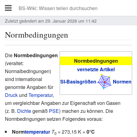
Zuletzt geändert am 29. Januar 2026 um 11:42
Normbedingungen
Die
Normbedingungen
Normbedingungen
(veraltet:
vernetzte Artikel
Normalbedingungen)
sind international
SI-Basisgrößen
Normen
genormte Angaben für
Druck
und
Temperatur
,
um vergleichbar Angaben zur Eigenschaft von Gasen
(z. B.
Dichte
gemäß
PSE
) machen zu können. Die
Normbedingungen setzen Folgendes voraus:
Norm
temperatur
T
= 273,15 K =
0°C
0