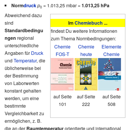
Norm
druck
p
= 1.013,25 mbar =
1.013,25 hPa
0
Abweichend dazu
sind
Im
Chemiebuch
...
Standardbedingu
findest Du weitere Informationen
ngen
regional
zum Thema Normbedingungen:
unterschiedliche
Chemie
Chemie
Elemente
Angaben für
Druck
FOS-T
heute
Chemie
und
Temperatur
, die
üblicherweise bei
der Bestimmung
von Laborwerten
konstant gehalten
auf Seite
auf Seite
auf Seite
werden, um eine
101
222
508
bestimmte
Vergleichbarkeit zu
ermöglichen, z. B.
die an der
Raumtemperatur
orientierte und international