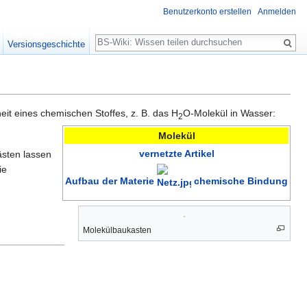
Benutzerkonto erstellen
Anmelden
Suche
Versionsgeschichte
eit eines chemischen Stoffes, z. B. das H
O-Molekül in Wasser:
2
Molekül
vernetzte Artikel
ästen lassen
ie
Aufbau der Materie
chemische Bindung
Molekülbaukasten