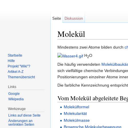
Seite
Diskussion
Molekül
Wechseln zu:
Navigation
,
Suche
Mindestens zwei Atome bilden durch
c
H
O
Startseite
2
Hilfe
Die häufig verwendeten
Molekülbaukä
Projekt "Wiki"?
sich vielfältige chemische Verbindung
Artikel A-Z
Positionierungen einzelner Atome inne
Themenübersicht
Die farbliche Kennzeichnung entspricht
Links
Google
Vom Molekül abgeleitete Beg
Wikipedia
Molekülformel
Werkzeuge
Molekularität
Links auf diese Seite
Molekülmasse
Änderungen an
verlinkten Seiten
Brownsche Molekularbewegung