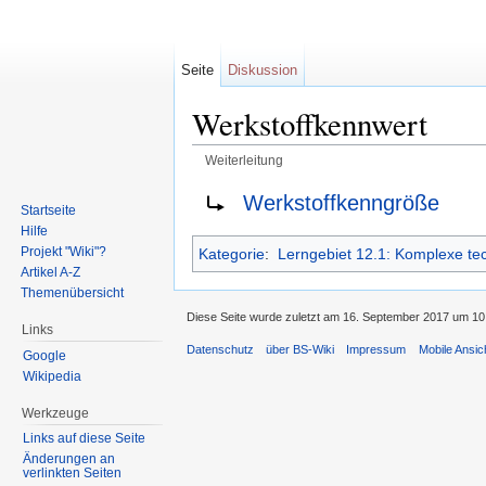
Seite
Diskussion
Werkstoffkennwert
Weiterleitung
Wechseln zu:
Navigation
,
Suche
Weiterleitung nach:
Werkstoffkenngröße
Startseite
Hilfe
Projekt "Wiki"?
Kategorie
:
Lerngebiet 12.1: Komplexe te
Artikel A-Z
Themenübersicht
Diese Seite wurde zuletzt am 16. September 2017 um 10:
Links
Datenschutz
über BS-Wiki
Impressum
Mobile Ansic
Google
Wikipedia
Werkzeuge
Links auf diese Seite
Änderungen an
verlinkten Seiten