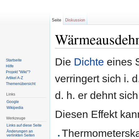
Seite
Diskussion
Wärmeausdeh
Wechseln zu:
Navigation
,
Suche
Die
Dichte
eines S
Startseite
Hilfe
Projekt "Wiki"?
verringert sich i.
Artikel A-Z
Themenübersicht
d. h. er dehnt sich
Links
Google
Wikipedia
Diesen Effekt kann
Werkzeuge
Links auf diese Seite
Thermometerskal
Änderungen an
verlinkten Seiten