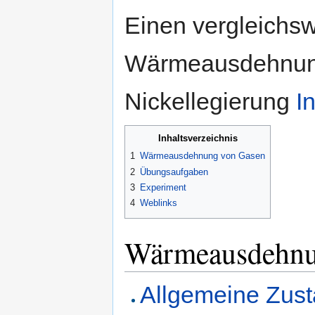
Einen vergleichsw
Wärmeausdehnungs
Nickellegierung
I
Inhaltsverzeichnis
1
Wärmeausdehnung von Gasen
2
Übungsaufgaben
3
Experiment
4
Weblinks
Wärmeausdehnu
Allgemeine Zus