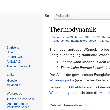
Seite
Diskussion
Thermodynamik
Version vom 29. Januar 2026, 11:48 Uhr v
(
Unterschied
)
nächstältere Version→
| Aktu
Wechseln zu:
Navigation
,
Suche
Startseite
Thermodynamik oder Wärmelehre besch
Hilfe
Energieübertragung stattfindet. Wesent
Projekt "Wiki"?
Energie kann weder aus dem Ni
Artikel A-Z
Themenübersicht
Thermische Energie ist nicht i
Den Anteil der gewünschten Energiefo
Links
Wirkungsgrad
η
(griechischer Buchstab
Google
Wikipedia
Beispiel: Ein
Otto-Motor
wandelt die üb
Wärmeenergie
um, die über die
Motor
Werkzeuge
Links auf diese Seite
Änderungen an
Referat Thermodynamik
verlinkten Seiten