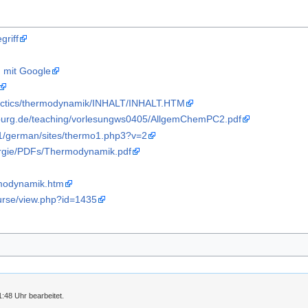
riff
mit Google
idactics/thermodynamik/INHALT/INHALT.HTM
sburg.de/teaching/vorlesungws0405/AllgemChemPC2.pdf
011/german/sites/thermo1.php3?v=2
ergie/PDFs/Thermodynamik.pdf
rmodynamik.htm
ourse/view.php?id=1435
:48 Uhr bearbeitet.