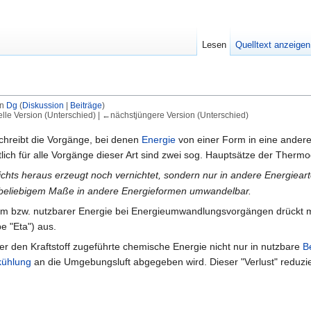
Lesen
Quelltext anzeigen
on
Dg
(
Diskussion
|
Beiträge
)
elle Version (Unterschied) | ←nächstjüngere Version (Unterschied)
reibt die Vorgänge, bei denen
Energie
von einer Form in eine ander
lich für alle Vorgänge dieser Art sind zwei sog. Hauptsätze der Therm
chts heraus erzeugt noch vernichtet, sondern nur in andere Energiea
n beliebigem Maße in andere Energieformen umwandelbar.
rm bzw. nutzbarer Energie bei Energieumwandlungsvorgängen drückt 
e "Eta") aus.
er den Kraftstoff zugeführte chemische Energie nicht nur in nutzbare
B
kühlung
an die Umgebungsluft abgegeben wird. Dieser "Verlust" reduzier