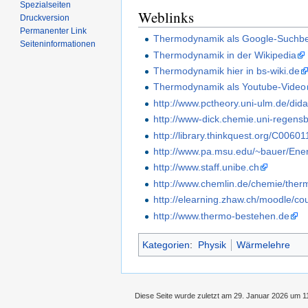
Spezialseiten
Weblinks
Druckversion
Permanenter Link
Thermodynamik als Google-Suchbeg
Seiten­informationen
Thermodynamik in der Wikipedia
Thermodynamik hier in bs-wiki.de
Thermodynamik als Youtube-Video
http://www.pctheory.uni-ulm.de/d
http://www-dick.chemie.uni-regen
http://library.thinkquest.org/C006
http://www.pa.msu.edu/~bauer/En
http://www.staff.unibe.ch
http://www.chemlin.de/chemie/the
http://elearning.zhaw.ch/moodle/c
http://www.thermo-bestehen.de
Kategorien
:
Physik
Wärmelehre
Diese Seite wurde zuletzt am 29. Januar 2026 um 11