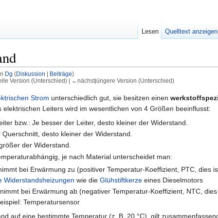
Lesen
Quelltext anzeigen
and
on
Dg
(
Diskussion
|
Beiträge
)
elle Version (Unterschied) | ←nächstjüngere Version (Unterschied)
ektrischen Strom
unterschiedlich gut, sie besitzen einen
werkstoffspez
 elektrischen Leiters wird im wesentlichen von 4 Größen beeinflusst:
Leiter bzw.: Je besser der Leiter, desto kleiner der Widerstand.
r Querschnitt, desto kleiner der Widerstand.
o größer der Widerstand.
temperaturabhängig, je nach Material unterscheidet man:
nimmt bei Erwärmung zu (positiver Temperatur-Koeffizient, PTC, dies is
he Widerstandsheizungen
wie die
Glühstiftkerze
eines Dieselmotors
d nimmt bei Erwärmung ab (negativer Temperatur-Koeffizient, NTC, dies
eispiel: Temperatursensor
nd auf eine bestimmte Temperatur (z. B. 20 °C), gilt zusammenfassen