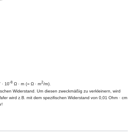
-8
2
 · 10
Ω · m (= Ω · m
/m).
ifischen Widerstand. Um diesen zweckmäßig zu verkleinern, wird
r Wafer wird z.B. mit dem spezifischen Widerstand von 0,01 Ohm · cm
r!