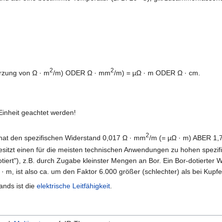
2
2
ürzung von Ω · m
/m) ODER Ω · mm
/m) = µΩ · m ODER Ω · cm.
inheit geachtet werden!
2
r hat den spezifischen Widerstand 0,017 Ω · mm
/m (= µΩ · m) ABER 1,7
 besitzt einen für die meisten technischen Anwendungen zu hohen spez
"dotiert"), z.B. durch Zugabe kleinster Mengen an Bor. Ein Bor-dotierte
 m, ist also ca. um den Faktor 6.000 größer (schlechter) als bei Kupfe
ands ist die
elektrische Leitfähigkeit
.