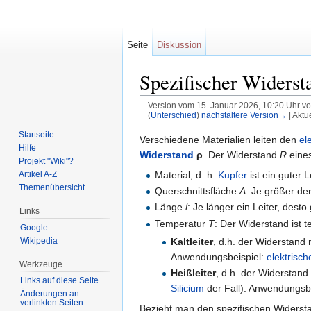
Seite
Diskussion
Spezifischer Widerst
Version vom 15. Januar 2026, 10:20 Uhr v
(
Unterschied
)
nächstältere Version→
| Aktu
Wechseln zu:
Navigation
,
Suche
Startseite
Verschiedene Materialien leiten den
el
Hilfe
Widerstand
ρ
. Der Widerstand
R
eines
Projekt "Wiki"?
Material, d. h.
Kupfer
ist ein guter 
Artikel A-Z
Themenübersicht
Querschnittsfläche
A
: Je größer de
Länge
l
: Je länger ein Leiter, dest
Links
Temperatur
T
: Der Widerstand ist 
Google
Wikipedia
Kaltleiter
, d.h. der Widerstand 
Anwendungsbeispiel:
elektrisc
Werkzeuge
Heißleiter
, d.h. der Widerstan
Links auf diese Seite
Silicium
der Fall). Anwendungsb
Änderungen an
verlinkten Seiten
Bezieht man den spezifischen Widersta