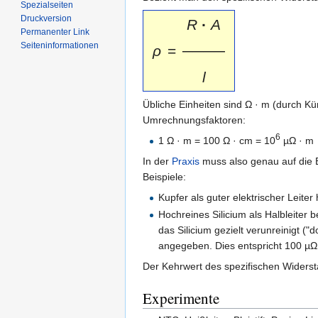
Spezialseiten
Druckversion
R
·
A
Permanenter Link
Seiten­informationen
ρ
=
────
l
Übliche Einheiten sind Ω · m (durch K
Umrechnungsfaktoren:
6
1 Ω · m = 100 Ω · cm = 10
µΩ · m
In der
Praxis
muss also genau auf die E
Beispiele:
Kupfer als guter elektrischer Leite
Hochreines Silicium als Halbleiter
das Silicium gezielt verunreinigt (
angegeben. Dies entspricht 100 µΩ ·
Der Kehrwert des spezifischen Widerst
Experimente