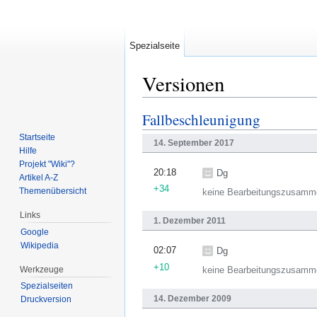
Spezialseite
Versionen
Wechseln zu:
Navigation
,
Suche
Fallbeschleunigung
Startseite
14. September 2017
Hilfe
Projekt "Wiki"?
20:18
Dg
Artikel A-Z
+34
Themenübersicht
keine Bearbeitungszusamm
Links
1. Dezember 2011
Google
Wikipedia
02:07
Dg
+10
Werkzeuge
keine Bearbeitungszusamm
Spezialseiten
14. Dezember 2009
Druckversion