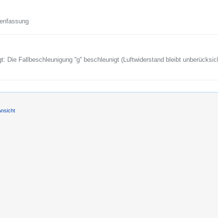
enfassung
: Die Fallbeschleunigung ''g'' beschleunigt (Luftwiderstand bleibt unberücksich
Ansicht