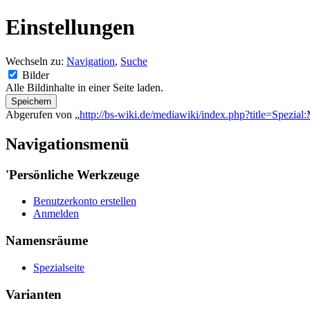
Einstellungen
Wechseln zu:
Navigation
,
Suche
Bilder
Alle Bildinhalte in einer Seite laden.
Abgerufen von „
http://bs-wiki.de/mediawiki/index.php?title=Spezia
Navigationsmenü
'Persönliche Werkzeuge
Benutzerkonto erstellen
Anmelden
Namensräume
Spezialseite
Varianten