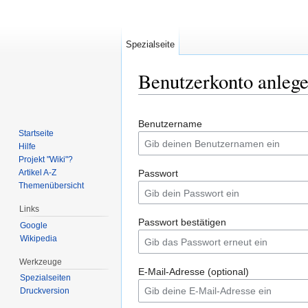
Spezialseite
Benutzerkonto anleg
Wechseln zu:
Navigation
,
Suche
Benutzername
Startseite
Hilfe
Projekt "Wiki"?
Artikel A-Z
Passwort
Themenübersicht
Links
Passwort bestätigen
Google
Wikipedia
Werkzeuge
E-Mail-Adresse (optional)
Spezialseiten
Druckversion