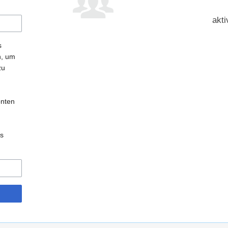
akti
s
n, um
zu
onten
es