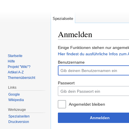
Spezialseite
Anmelden
Wechseln zu:
Navigation
,
Suche
Einige Funktionen stehen nur angemeld
Hier findest du ausführliche Infos zu
Startseite
Hilfe
Benutzername
Projekt "Wiki"?
Artikel A-Z
Themenübersicht
Passwort
Links
Google
Wikipedia
Angemeldet bleiben
Werkzeuge
Spezialseiten
Anmelden
Druckversion