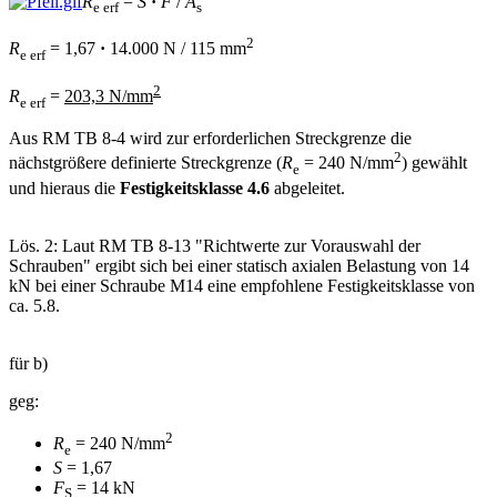
R
=
S
·
F
/
A
e erf
s
2
R
= 1,67
·
14.000 N / 115 mm
e erf
2
R
=
203,3 N/mm
e erf
Aus RM TB 8-4 wird zur erforderlichen Streckgrenze die
2
nächstgrößere definierte Streckgrenze (
R
= 240 N/mm
) gewählt
e
und hieraus die
Festigkeitsklasse 4.6
abgeleitet.
Lös. 2: Laut RM TB 8-13 "Richtwerte zur Vorauswahl der
Schrauben" ergibt sich bei einer statisch axialen Belastung von 14
kN bei einer Schraube M14 eine empfohlene Festigkeitsklasse von
ca. 5.8.
für b)
geg:
2
R
= 240 N/mm
e
S
= 1,67
F
= 14 kN
S