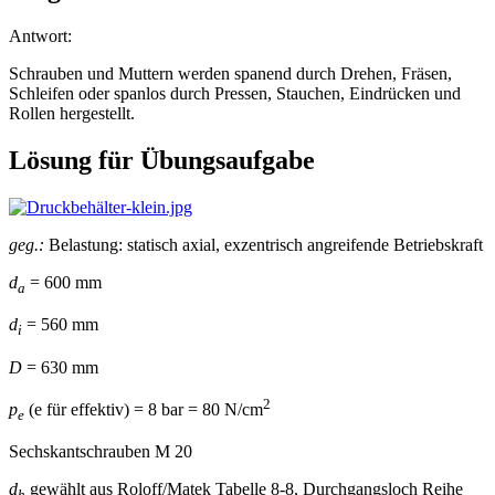
Antwort:
Schrauben und Muttern werden spanend durch Drehen, Fräsen,
Schleifen oder spanlos durch Pressen, Stauchen, Eindrücken und
Rollen hergestellt.
Lösung für Übungsaufgabe
geg.:
Belastung: statisch axial, exzentrisch angreifende Betriebskraft
d
= 600 mm
a
d
= 560 mm
i
D
= 630 mm
2
p
(e für effektiv) = 8 bar = 80 N/cm
e
Sechskantschrauben M 20
d
gewählt aus Roloff/Matek Tabelle 8-8, Durchgangsloch Reihe
h