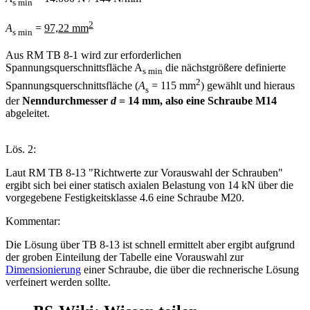
s min
2
A
=
97,22 mm
s min
Aus RM TB 8-1 wird zur erforderlichen
Spannungsquerschnittsfläche A
die nächstgrößere definierte
s min
2
Spannungsquerschnittsfläche (
A
= 115 mm
) gewählt und hieraus
s
der
Nenndurchmesser
d
= 14 mm, also eine Schraube M14
abgeleitet.
Lös. 2:
Laut RM TB 8-13 "Richtwerte zur Vorauswahl der Schrauben"
ergibt sich bei einer statisch axialen Belastung von 14 kN über die
vorgegebene Festigkeitsklasse 4.6 eine Schraube M20.
Kommentar:
Die Lösung über TB 8-13 ist schnell ermittelt aber ergibt aufgrund
der groben Einteilung der Tabelle eine Vorauswahl zur
Dimensionierung
einer Schraube, die über die rechnerische Lösung
verfeinert werden sollte.