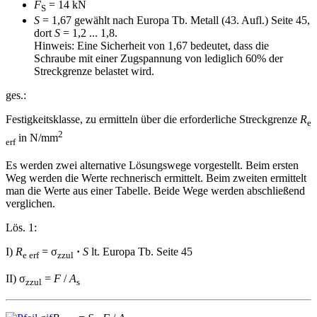
F
= 14 kN
S
S
= 1,67 gewählt nach Europa Tb. Metall (43. Aufl.) Seite 45,
dort
S
= 1,2 ... 1,8.
Hinweis: Eine Sicherheit von 1,67 bedeutet, dass die
Schraube mit einer Zugspannung von lediglich 60% der
Streckgrenze belastet wird.
ges.:
Festigkeitsklasse, zu ermitteln über die erforderliche Streckgrenze
R
e
2
in N/mm
erf
Es werden zwei alternative Lösungswege vorgestellt. Beim ersten
Weg werden die Werte rechnerisch ermittelt. Beim zweiten ermittelt
man die Werte aus einer Tabelle. Beide Wege werden abschließend
verglichen.
Lös. 1:
I)
R
= σ
·
S
lt. Europa Tb. Seite 45
e erf
zzul
II) σ
=
F
/
A
zzul
s