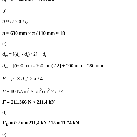
a
b)
n
≈
D
× π /
l
a
n
≈ 630 mm × π / 110 mm ≈ 18
c)
d
= [(
d
-
d
) / 2] +
d
m
a
i
i
d
= [(600 mm - 560 mm) / 2] + 560 mm = 580 mm
m
2
F = p
× d
× π / 4
e
m
2
2
2
F
= 80 N/cm
× 58
cm
× π / 4
F
= 211.366 N ≈ 211,4 kN
d)
F
= F / n
= 211,4 kN / 18 = 11,74 kN
B
e)