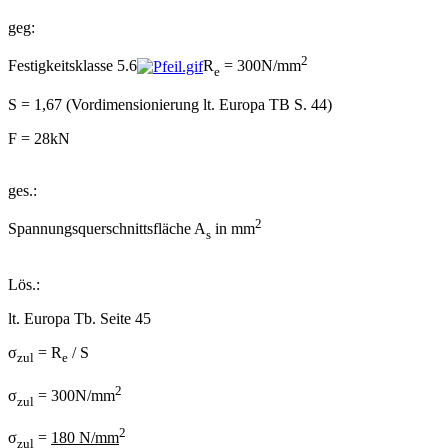
geg:
2
Festigkeitsklasse 5.6
R
= 300N/mm
e
S = 1,67 (Vordimensionierung lt. Europa TB S. 44)
F = 28kN
ges.:
2
Spannungsquerschnittsfläche A
in mm
s
Lös.:
lt. Europa Tb. Seite 45
σ
= R
/ S
zul
e
2
σ
= 300N/mm
zul
2
σ
=
180 N/mm
zul