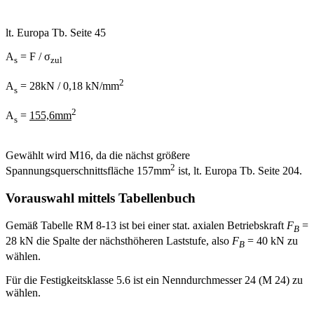
lt. Europa Tb. Seite 45
A
= F / σ
s
zul
2
A
= 28kN / 0,18 kN/mm
s
2
A
=
155,6mm
s
Gewählt wird M16, da die nächst größere
2
Spannungsquerschnittsfläche 157mm
ist, lt. Europa Tb. Seite 204.
Vorauswahl mittels Tabellenbuch
Gemäß Tabelle RM 8-13 ist bei einer stat. axialen Betriebskraft
F
=
B
28 kN die Spalte der nächsthöheren Laststufe, also
F
= 40 kN zu
B
wählen.
Für die Festigkeitsklasse 5.6 ist ein Nenndurchmesser 24 (M 24) zu
wählen.