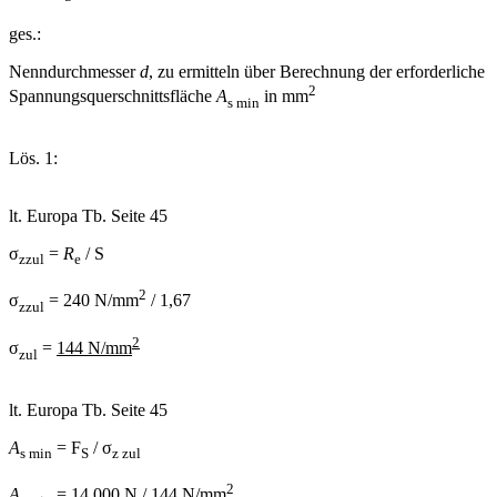
ges.:
Nenndurchmesser
d
, zu ermitteln über Berechnung der erforderliche
2
Spannungsquerschnittsfläche
A
in mm
s min
Lös. 1:
lt. Europa Tb. Seite 45
σ
=
R
/ S
zzul
e
2
σ
= 240 N/mm
/ 1,67
zzul
2
σ
=
144 N/mm
zul
lt. Europa Tb. Seite 45
A
= F
/ σ
s min
S
z zul
2
A
= 14.000 N / 144 N/mm