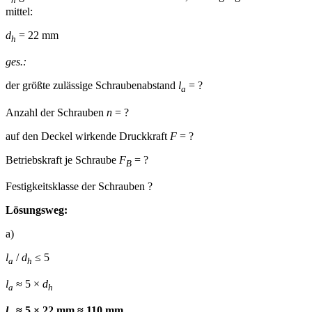
mittel:
d
= 22 mm
h
ges.:
der größte zulässige Schraubenabstand
l
= ?
a
Anzahl der Schrauben
n
= ?
auf den Deckel wirkende Druckkraft
F
= ?
Betriebskraft je Schraube
F
= ?
B
Festigkeitsklasse der Schrauben ?
Lösungsweg:
a)
l
/
d
≤ 5
a
h
l
≈ 5 ×
d
a
h
l
≈ 5 × 22 mm ≈ 110 mm