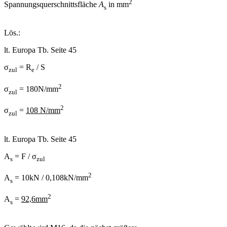
2
Spannungsquerschnittsfläche
A
in mm
s
Lös.:
lt. Europa Tb. Seite 45
σ
= R
/ S
zul
e
2
σ
= 180N/mm
zul
2
σ
=
108 N/mm
zul
lt. Europa Tb. Seite 45
A
= F / σ
s
zul
2
A
= 10kN / 0,108kN/mm
s
2
A
=
92,6mm
s