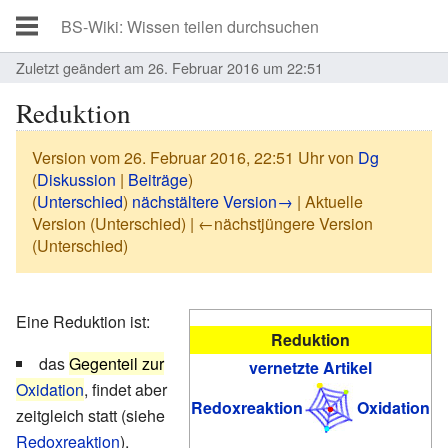
Zuletzt geändert am 26. Februar 2016 um 22:51
Reduktion
Version vom 26. Februar 2016, 22:51 Uhr von
Dg
(
Diskussion
|
Beiträge
)
(
Unterschied
)
nächstältere Version→
| Aktuelle
Version (Unterschied) | ←nächstjüngere Version
(Unterschied)
Eine Reduktion ist:
Reduktion
das
Gegenteil zur
vernetzte Artikel
Oxidation
, findet aber
Redoxreaktion
Oxidation
zeitgleich statt (siehe
Redoxreaktion
),