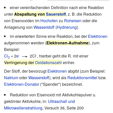
einer vereinfachenden Definition nach eine Reaktion
unter
Abspaltung von
Sauerstoff
, z. B. die Reduktion
von Eisenoxiden im
Hochofen
zu
Roheisen
oder die
Anlagerung von
Wasserstoff
(
Hydrierung
).
im erweiterten Sinne eine Reaktion, bei der
Elektronen
aufgenommen werden (
Elektronen-Aufnahme
), zum
Beispiel:
-
-
Cl
+ 2
e
2Cl
, hierbei geht die R. mit einer
2
Verringerung der
Oxidationszahl
einher.
Der Stoff, der bevorzugt
Elektronen
abgibt (zum Beispiel:
Natrium
oder
Wasserstoff
), wird als
Reduktionsmittel
bzw.
Elektronen-Donator
("Spender") bezeichnet.
Reduktion von Eisenoxid mit Aktivkohlepulver u.
gekörnter Aktivkohle, in:
Ultraschall und
Mikrowellenstrahlung
, Versuch 36, Seite 200