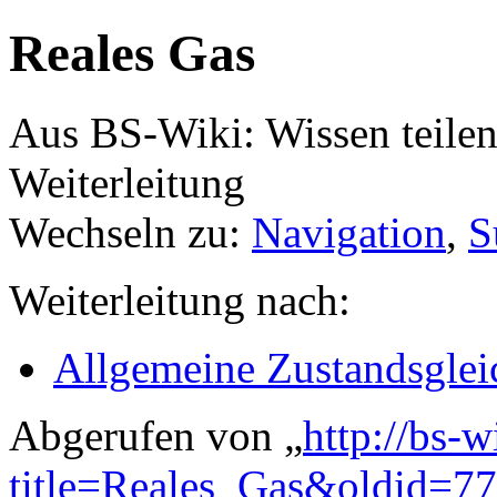
Reales Gas
Aus BS-Wiki: Wissen teile
Weiterleitung
Wechseln zu:
Navigation
,
S
Weiterleitung nach:
Allgemeine Zustandsglei
Abgerufen von „
http://bs-
title=Reales_Gas&oldid=7