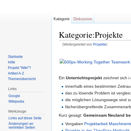
Kategorie
Diskussion
Kategorie:Projekte
(Weitergeleitet von
Projekte
)
Wechseln zu:
Navigation
,
Suche
Startseite
Hilfe
Projekt "Wiki"?
Artikel A-Z
Ein
Unterrichtsprojekt
zeichnet sich i
Themenübersicht
innerhalb eines bestimmten Zeitrau
Links
das zu lösende Problem ist vergle
Google
die möglichen Lösungswege sind zu
Wikipedia
fächerübergreifende Zusammenarbe
Werkzeuge
Kurz gesagt:
Gemeinsam Neuland be
Links auf diese Seite
Vorgaben
Projektarbeit Maschinent
Änderungen an
verlinkten Seiten
Projekte in der TheoPrax-Methodik