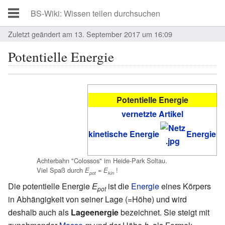
Zuletzt geändert am 13. September 2017 um 16:09
Potentielle Energie
Potentielle Energie
vernetzte Artikel
kinetische Energie
Energie
Achterbahn "Colossos" im Heide-Park Soltau.
Viel Spaß durch
=
!
E
E
pot
kin
Die potentielle Energie
E
ist die
Energie
eines Körpers
pot
in Abhängigkeit von seiner Lage (=Höhe) und wird
deshalb auch als
Lageenergie
bezeichnet. Sie steigt mit