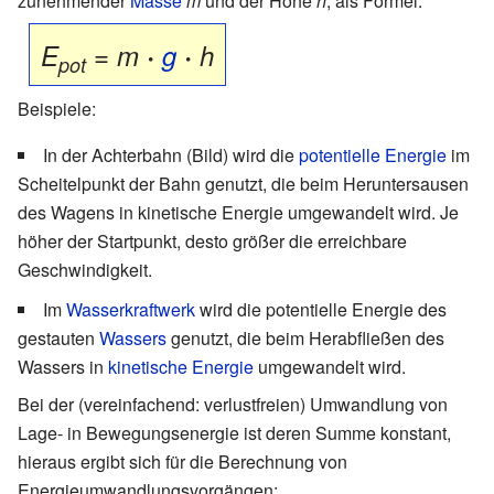
zunehmender
Masse
m
und der Höhe
h
, als Formel:
=
E
m
·
g
·
h
pot
Beispiele:
In der Achterbahn (Bild) wird die
potentielle Energie
im
Scheitelpunkt der Bahn genutzt, die beim Heruntersausen
des Wagens in kinetische Energie umgewandelt wird. Je
höher der Startpunkt, desto größer die erreichbare
Geschwindigkeit.
Im
Wasserkraftwerk
wird die potentielle Energie des
gestauten
Wassers
genutzt, die beim Herabfließen des
Wassers in
kinetische Energie
umgewandelt wird.
Bei der (vereinfachend: verlustfreien) Umwandlung von
Lage- in Bewegungsenergie ist deren Summe konstant,
hieraus ergibt sich für die Berechnung von
Energieumwandlungsvorgängen: