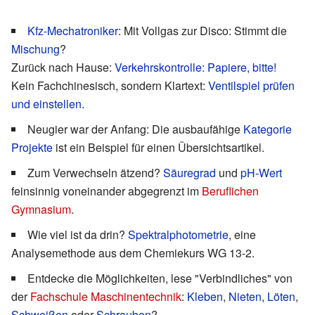
Kfz-Mechatroniker
: Mit Vollgas zur Disco: Stimmt die
Mischung
?
Zurück nach Hause:
Verkehrskontrolle: Papiere, bitte!
Kein Fachchinesisch, sondern Klartext:
Ventilspiel prüfen
und einstellen
.
Neugier war der Anfang: Die ausbaufähige
Kategorie
Projekte
ist ein Beispiel für einen Übersichtsartikel.
Zum Verwechseln ätzend?
Säuregrad
und
pH-Wert
feinsinnig voneinander abgegrenzt im
Beruflichen
Gymnasium
.
Wie viel ist da drin?
Spektralphotometrie
, eine
Analysemethode aus dem Chemiekurs WG 13-2.
Entdecke die Möglichkeiten, lese "Verbindliches" von
der
Fachschule Maschinentechnik
:
Kleben
,
Nieten
,
Löten
,
Schweißen
oder
Schrauben
?