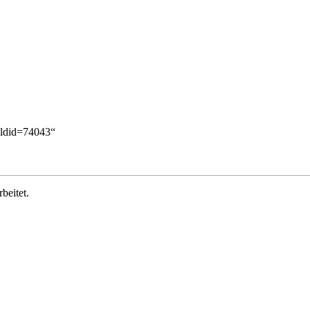
oldid=74043
“
beitet.