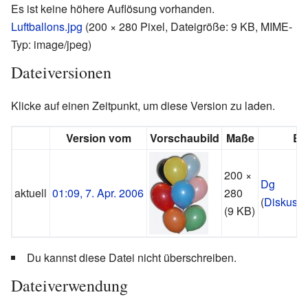
Es ist keine höhere Auflösung vorhanden.
Luftballons.jpg
‎
(200 × 280 Pixel, Dateigröße: 9 KB, MIME-
Typ:
image/jpeg
)
Dateiversionen
Klicke auf einen Zeitpunkt, um diese Version zu laden.
Version vom
Vorschaubild
Maße
Be
200 ×
Dg
aktuell
01:09, 7. Apr. 2006
280
(
Diskussi
(9 KB)
Du kannst diese Datei nicht überschreiben.
Dateiverwendung