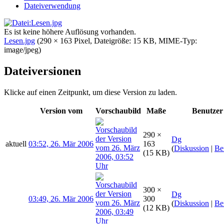
Dateiverwendung
Es ist keine höhere Auflösung vorhanden.
Lesen.jpg
‎
(290 × 163 Pixel, Dateigröße: 15 KB, MIME-Typ:
image/jpeg
)
Dateiversionen
Klicke auf einen Zeitpunkt, um diese Version zu laden.
Version vom
Vorschaubild
Maße
Benutzer
290 ×
Dg
aktuell
03:52, 26. Mär 2006
163
(
Diskussion
|
Be
(15 KB)
300 ×
Dg
03:49, 26. Mär 2006
300
(
Diskussion
|
Be
(12 KB)