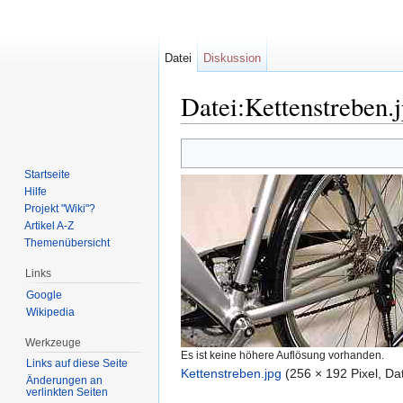
Datei
Diskussion
Datei:Kettenstreben.
Wechseln zu:
Navigation
,
Suche
Startseite
Hilfe
Projekt "Wiki"?
Artikel A-Z
Themenübersicht
Links
Google
Wikipedia
Werkzeuge
Es ist keine höhere Auflösung vorhanden.
Links auf diese Seite
Kettenstreben.jpg
‎
(256 × 192 Pixel, D
Änderungen an
verlinkten Seiten