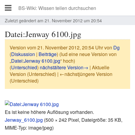
Zuletzt geändert am 21. November 2012 um 20:54
Datei:Jenway 6100.jpg
Version vom 21. November 2012, 20:54 Uhr von
Dg
(
Diskussion
|
Beiträge
)
(lud eine neue Version von
„
Datei:Jenway 6100.jpg
“ hoch)
(
Unterschied
)
nächstältere Version→
| Aktuelle
Version (Unterschied) | ←nächstjüngere Version
(Unterschied)
Es ist keine höhere Auflösung vorhanden.
Jenway_6100.jpg
‎
(500 × 242 Pixel, Dateigröße: 35 KB,
MIME-Typ:
image/jpeg
)