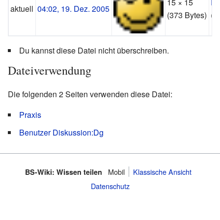
15 × 15
D
aktuell
04:02, 19. Dez. 2005
(373 Bytes)
(
D
Du kannst diese Datei nicht überschreiben.
Dateiverwendung
Die folgenden 2 Seiten verwenden diese Datei:
Praxis
Benutzer Diskussion:Dg
Mobil
Klassische Ansicht
BS-Wiki: Wissen teilen
Datenschutz