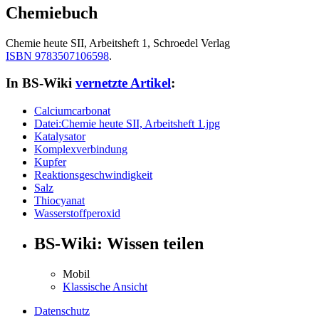
Chemiebuch
Chemie heute SII, Arbeitsheft 1
, Schroedel Verlag
ISBN 9783507106598
.
In BS-Wiki
vernetzte Artikel
:
Calciumcarbonat
Datei:Chemie heute SII, Arbeitsheft 1.jpg
Katalysator
Komplexverbindung
Kupfer
Reaktionsgeschwindigkeit
Salz
Thiocyanat
Wasserstoffperoxid
BS-Wiki: Wissen teilen
Mobil
Klassische Ansicht
Datenschutz