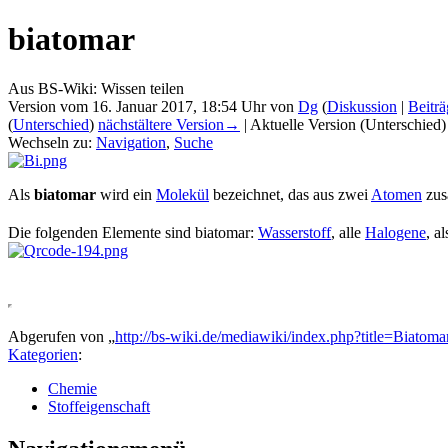
biatomar
Aus BS-Wiki: Wissen teilen
Version vom 16. Januar 2017, 18:54 Uhr von
Dg
(
Diskussion
|
Beiträ
(
Unterschied
)
nächstältere Version→
| Aktuelle Version (Unterschied
Wechseln zu:
Navigation
,
Suche
Als
biatomar
wird ein
Molekül
bezeichnet, das aus zwei
Atomen
zus
Die folgenden Elemente sind biatomar:
Wasserstoff
, alle
Halogene
, a
Abgerufen von „
http://bs-wiki.de/mediawiki/index.php?title=Biato
Kategorien
:
Chemie
Stoffeigenschaft