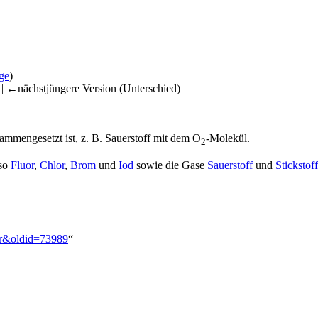
ge
)
) | ←nächstjüngere Version (Unterschied)
ammengesetzt ist, z. B. Sauerstoff mit dem O
-Molekül.
2
lso
Fluor
,
Chlor
,
Brom
und
Iod
sowie die Gase
Sauerstoff
und
Stickstoff
mar&oldid=73989
“