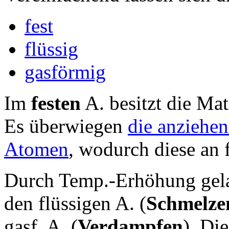
fest
flüssig
gasförmig
Im
festen
A. besitzt die Ma
Es überwiegen
die anziehe
Atomen
, wodurch diese an 
Durch Temp.-Erhöhung gela
den flüssigen A. (
Schmelze
gasf. A. (
Verdampfen
). Di