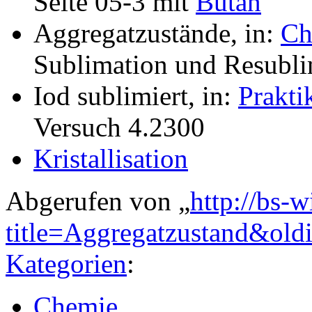
Seite 05-3 mit
Butan
Aggregatzustände, in:
Ch
Sublimation und Resubl
Iod sublimiert, in:
Prakti
Versuch 4.2300
Kristallisation
Abgerufen von „
http://bs-
title=Aggregatzustand&ol
Kategorien
:
Chemie