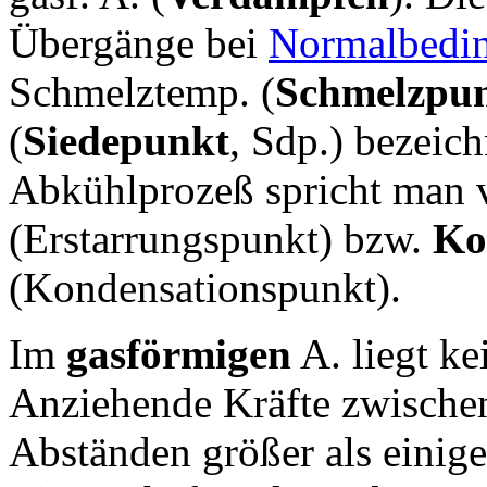
Übergänge bei
Normalbedi
Schmelztemp. (
Schmelzpu
(
Siedepunkt
, Sdp.) bezeic
Abkühlprozeß spricht man
(Erstarrungspunkt) bzw.
Ko
(Kondensationspunkt).
Im
gasförmigen
A. liegt k
Anziehende Kräfte zwischen
Abständen größer als einig